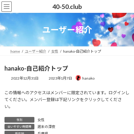
コ
ナ
40-50.club
ン
ビ
テ
ゲ
ン
ー
ツ
シ
ユーザー紹介
へ
ョ
ス
ン
キ
に
ッ
移
home
ユーザー紹介
女性
hanako-自己紹介トップ
プ
動
hanako-自己紹介トップ
最
2022年12月31日
2023年1月7日
hanako
終
更
この情報へのアクセスはメンバーに限定されています。ログインし
新
日
てください。メンバー登録は下記リンクをクリックしてくださ
時
い。
:
女性
性別
週末の深夜
会いやすい時間帯
兵庫県
所在地